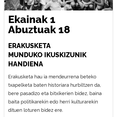
Ekainak 1
Abuztuak 18
ERAKUSKETA
MUNDUKO IKUSKIZUNIK
HANDIENA
Erakusketa hau ia mendeurrena beteko
txapelketa baten historiara hurbiltzen da,
bere pasadizo eta bitxikerien bidez, baina
baita politikarekin edo herri kulturarekin
dituen loturen bidez ere.