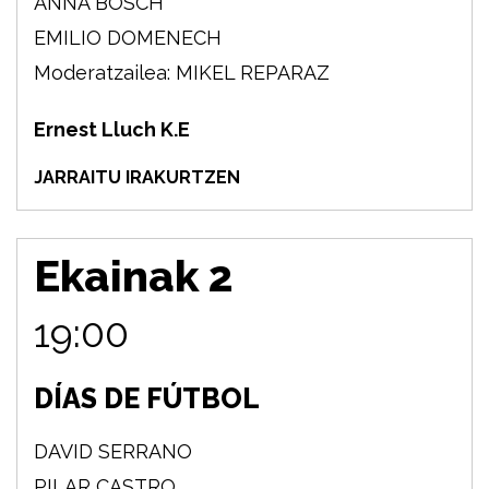
ANNA BOSCH
EMILIO DOMENECH
Moderatzailea: MIKEL REPARAZ
Ernest Lluch K.E
JARRAITU IRAKURTZEN
Ekainak 2
19:00
DÍAS DE FÚTBOL
DAVID SERRANO
PILAR CASTRO