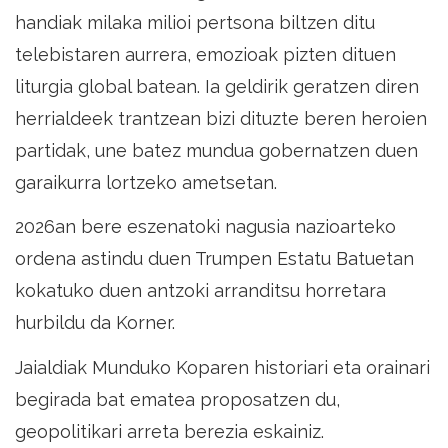
Maiatzak
handiak milaka milioi pertsona biltzen ditu
telebistaren aurrera, emozioak pizten dituen
31-
liturgia global batean. Ia geldirik geratzen diren
Ekainak
herrialdeek trantzean bizi dituzte beren heroien
6
partidak, une batez mundua gobernatzen duen
|
garaikurra lortzeko ametsetan.
Donostia
2026an bere eszenatoki nagusia nazioarteko
ordena astindu duen Trumpen Estatu Batuetan
kokatuko duen antzoki arranditsu horretara
hurbildu da Korner.
Jaialdiak Munduko Koparen historiari eta orainari
begirada bat ematea proposatzen du,
geopolitikari arreta berezia eskainiz.