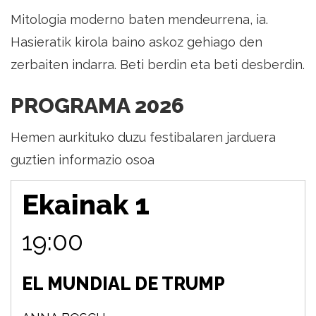
Mitologia moderno baten mendeurrena, ia.
Hasieratik kirola baino askoz gehiago den
zerbaiten indarra. Beti berdin eta beti desberdin.
PROGRAMA 2026
Hemen aurkituko duzu festibalaren jarduera
guztien informazio osoa
Ekainak 1
19:00
EL MUNDIAL DE TRUMP