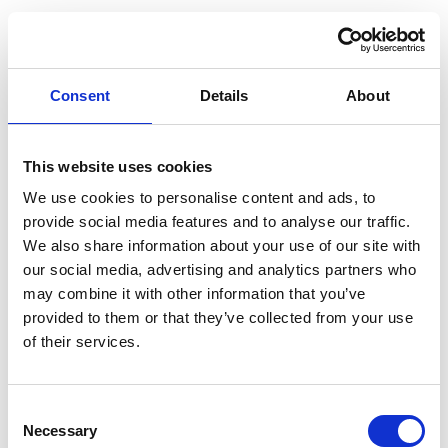
Consent
Details
About
This website uses cookies
We use cookies to personalise content and ads, to
provide social media features and to analyse our traffic.
We also share information about your use of our site with
our social media, advertising and analytics partners who
may combine it with other information that you’ve
provided to them or that they’ve collected from your use
of their services.
DAVID SERRANO
Consent
Necessary
Selection