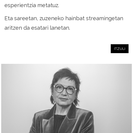
esperientzia metatuz.
Eta sareetan, zuzeneko hainbat streamingetan
aritzen da esatari lanetan.
ITZULI