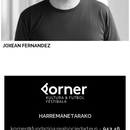
JOXEAN FERNANDEZ
HARREMANETARAKO
korner@fundazioa.realsociedad.eus
-
943 46