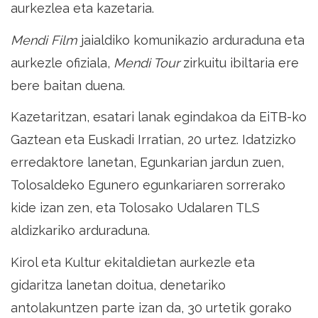
aurkezlea eta kazetaria.
Mendi Film
jaialdiko komunikazio arduraduna eta
aurkezle ofiziala,
Mendi Tour
zirkuitu ibiltaria ere
bere baitan duena.
Kazetaritzan, esatari lanak egindakoa da EiTB-ko
Gaztean eta Euskadi Irratian, 20 urtez. Idatzizko
erredaktore lanetan, Egunkarian jardun zuen,
Tolosaldeko Egunero egunkariaren sorrerako
kide izan zen, eta Tolosako Udalaren TLS
aldizkariko arduraduna.
Kirol eta Kultur ekitaldietan aurkezle eta
gidaritza lanetan doitua, denetariko
antolakuntzen parte izan da, 30 urtetik gorako