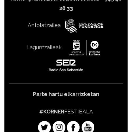
28 33
Antolatzailea
Laguntzaileak
Parte hartu elkarrizketan
#KORNER
FESTIBALA