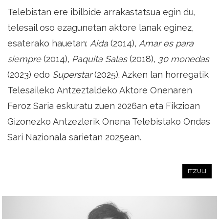
Telebistan ere ibilbide arrakastatsua egin du,
telesail oso ezagunetan aktore lanak eginez,
esaterako hauetan:
Aida
(2014),
Amar es para
siempre
(2014),
Paquita Salas
(2018),
30 monedas
(2023) edo
Superstar
(2025). Azken lan horregatik
Telesaileko Antzeztaldeko Aktore Onenaren
Feroz Saria eskuratu zuen 2026an eta Fikzioan
Gizonezko Antzezlerik Onena Telebistako Ondas
Sari Nazionala sarietan 2025ean.
ITZULI