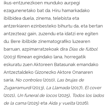
ikus-entzunezkoen munduko aurpegi
ezagunenetako bat da. Hiru hamarkadako
ibilbidea duela, zinema, telebista eta
antzerkiaren ezinbesteko bihurtu da, eta bertan
antzezteaz gain, zuzendu eta idatzi ere egiten
du. Bere ibilbide zinematografiko luzearen
barruan, azpimarratzekoak dira
Días de fútbol
(2003) filmean egindako lana, horregatik
eskuratu zuen Aktoreen Batasunak emandako
Antzeztaldeko Gizonezko Aktore Onanaren
saria,
No controles
(2010),
Las brujas de
Zugarramurdi
(2013),
La Llamada
(2017),
El cover
(2021),
Un funeral de locos
(2025),
Todos los lados
de la cama
(2025) eta
Aida y vuelta
(2026).