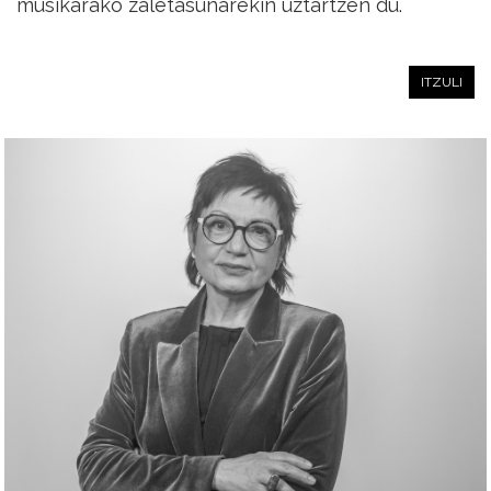
musikarako zaletasunarekin uztartzen du.
ITZULI