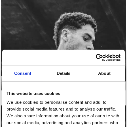
Consent
Details
About
This website uses cookies
EKAIN LARREA
We use cookies to personalise content and ads, to
provide social media features and to analyse our traffic.
We also share information about your use of our site with
our social media, advertising and analytics partners who