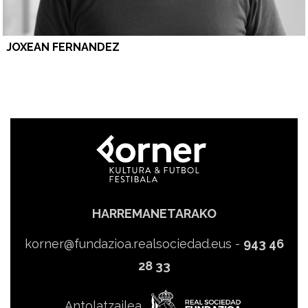
JOXEAN FERNANDEZ
HARREMANETARAKO
korner@fundazioa.realsociedad.eus
-
943 46
28 33
Antolatzailea