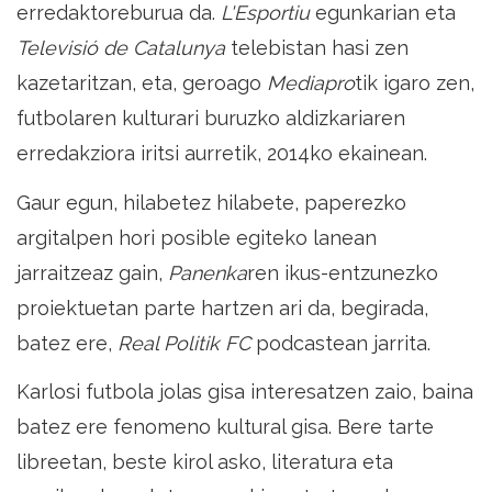
erredaktoreburua da.
L'Esportiu
egunkarian eta
Televisió de Catalunya
telebistan hasi zen
kazetaritzan, eta, geroago
Mediapro
tik igaro zen,
futbolaren kulturari buruzko aldizkariaren
erredakziora iritsi aurretik, 2014ko ekainean.
Gaur egun, hilabetez hilabete, paperezko
argitalpen hori posible egiteko lanean
jarraitzeaz gain,
Panenka
ren ikus-entzunezko
proiektuetan parte hartzen ari da, begirada,
batez ere,
Real Politik FC
podcastean jarrita.
Karlosi futbola jolas gisa interesatzen zaio, baina
batez ere fenomeno kultural gisa. Bere tarte
libreetan, beste kirol asko, literatura eta