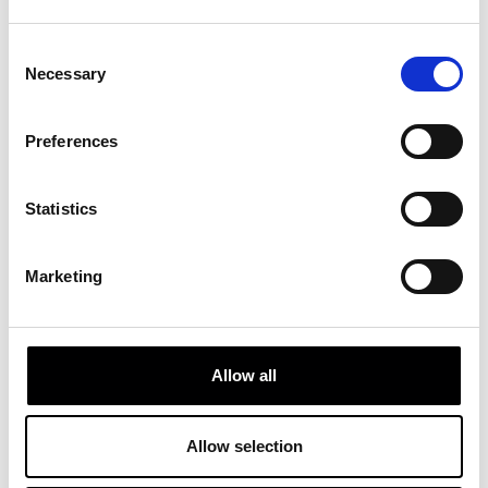
Consent
Necessary
Selection
Preferences
Statistics
Marketing
Allow all
ANOETA - AUDITORIOA (2B. ATEA)
Anoeta Pasalekua, 1 | 20014 Donostia
Allow selection
NOLA IRITSI