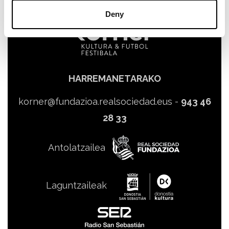
Deny
HARREMANETARAKO
korner@fundazioa.realsociedad.eus
-
943 46
28 33
Antolatzailea
Laguntzaileak