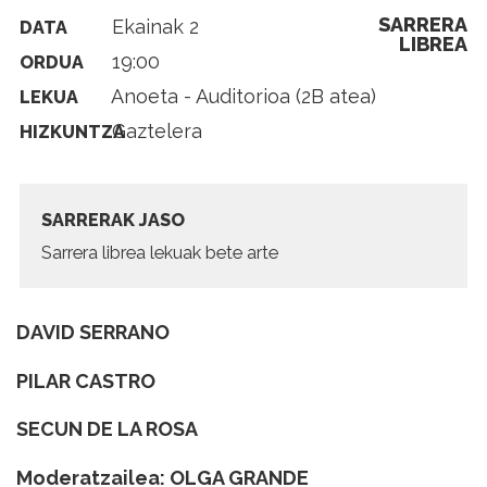
SARRERA
Ekainak 2
DATA
LIBREA
19:00
ORDUA
Anoeta - Auditorioa (2B atea)
LEKUA
Gaztelera
HIZKUNTZA
SARRERAK JASO
Sarrera librea lekuak bete arte
DAVID SERRANO
PILAR CASTRO
SECUN DE LA ROSA
Moderatzailea: OLGA GRANDE