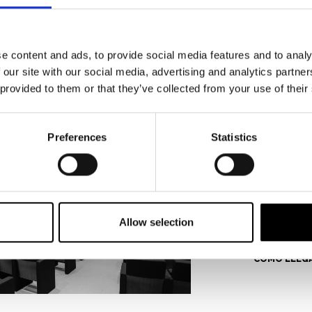
 Serrano, “una película que no puedes dejar atrás
e alguien siempre te la pone delante”.
e content and ads, to provide social media features and to analy
VOLVER
 our site with our social media, advertising and analytics partn
 provided to them or that they’ve collected from your use of their
Preferences
Statistics
ANOETA -
AUDITORI
(PUERTA 2
Anoeta Pasale
Allow selection
20014 Donos
CÓMO LLEG