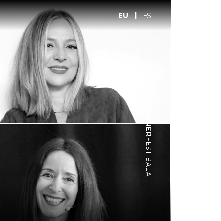
EU
|
ES
#KORNER
FESTIBALA