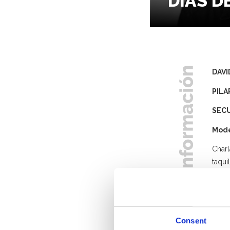
DÍAS D
DAV
PILA
SECU
Mod
Charl
taqui
gener
La pe
rumbo
trofe
Consent