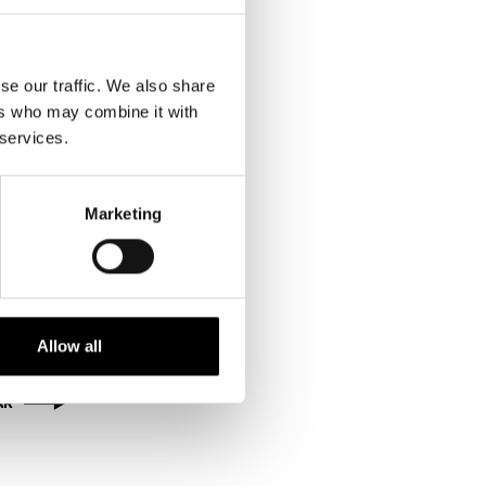
se our traffic. We also share
ers who may combine it with
 services.
Marketing
O
B)
kua, 1 |
Allow all
tia
AR