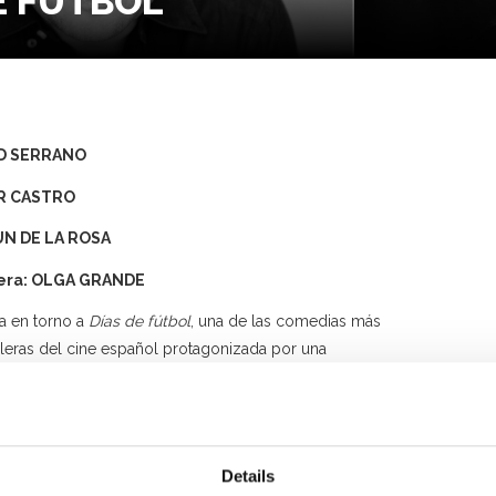
E FÚTBOL
ID SERRANO
R CASTRO
N DE LA ROSA
era: OLGA GRANDE
a en torno a
Días de fútbol
, una de las comedias más
lleras del cine español protagonizada por una
ación de actores irrepetible.
lícula narra la historia de un grupo de jóvenes sin
 que por una vez quieren ganar algo, aunque sea un
o de fútbol 7. En palabras de su director y guionista
Details