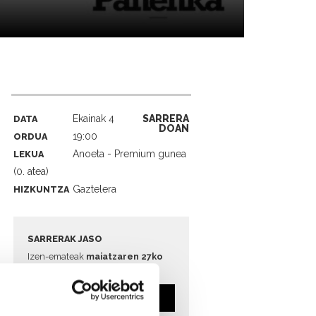
Ekainak 4
SARRERA
DATA
DOAN
19:00
ORDUA
Anoeta - Premium gunea
LEKUA
(0. atea)
Gaztelera
HIZKUNTZA
SARRERAK JASO
Izen-emateak
maiatzaren 27ko
11:00etatik aurrera
EDUKIERA BETETA