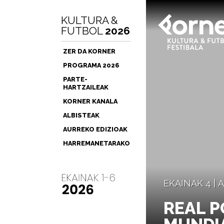
KULTURA &
FUTBOL
2026
ZER DA KORNER
PROGRAMA 2026
PARTE-
HARTZAILEAK
KORNER KANALA
ALBISTEAK
AURREKO EDIZIOAK
HARREMANETARAKO
EKAINAK 4 |
REAL P