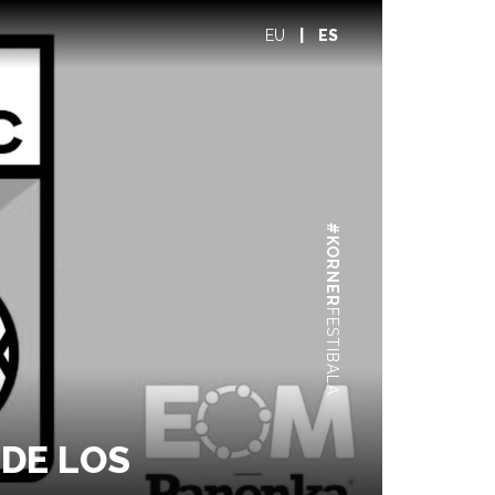
EU
|
ES
#KORNER
FESTIBALA
 DE LOS