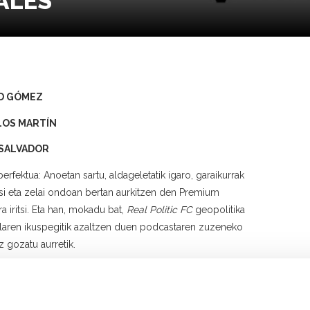
ALES
ID GÓMEZ
LOS MARTÍN
 SALVADOR
perfektua: Anoetan sartu, aldageletatik igaro, garaikurrak
si eta zelai ondoan bertan aurkitzen den Premium
a iritsi. Eta han, mokadu bat,
Real Politic FC
geopolitika
laren ikuspegitik azaltzen duen podcastaren zuzeneko
z gozatu aurretik.
rden Mundial
en begirada globala eta
Panenka
kariak futbolaren inguruan duen ezagutza batzen dituen
ktua. Publiko guztiengana iritsi nahi duen podcasta: