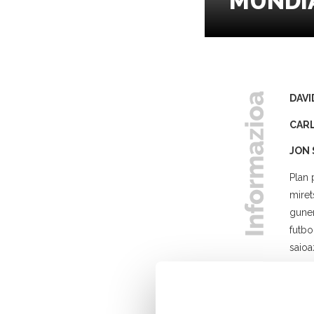
MUNDI
DAV
CAR
JON
Plan 
miret
guner
futbo
saioa
El O
aldiz
proie