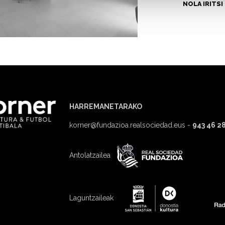
NOLA IRITSI
HARREMANETARAKO
korner@fundazioa.realsociedad.eus
-
943 46 28
Antolatzailea
Laguntzaileak