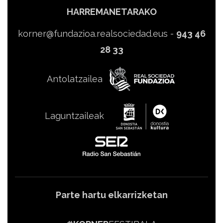
HARREMANETARAKO
korner@fundazioa.realsociedad.eus
-
943 46
28 33
Antolatzailea
Laguntzaileak
Parte hartu elkarrizketan