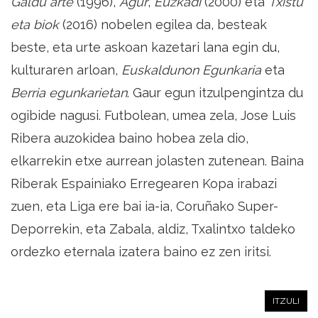
Galdu arte
(1996),
Agur
,
Euzkadi
(2000) eta
Txistu
eta biok
(2016) nobelen egilea da, besteak
beste, eta urte askoan kazetari lana egin du,
kulturaren arloan,
Euskaldunon Egunkaria
eta
Berria egunkarietan
. Gaur egun itzulpengintza du
ogibide nagusi. Futbolean, umea zela, Jose Luis
Ribera auzokidea baino hobea zela dio,
elkarrekin etxe aurrean jolasten zutenean. Baina
Riberak Espainiako Erregearen Kopa irabazi
zuen, eta Liga ere bai ia-ia, Coruñako Super-
Deporrekin, eta Zabala, aldiz, Txalintxo taldeko
ordezko eternala izatera baino ez zen iritsi.
ITZULI