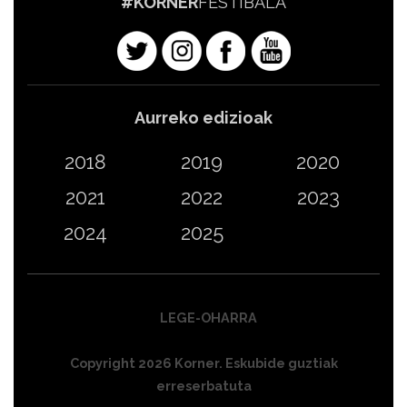
#KORNER
FESTIBALA
Aurreko edizioak
2018
2019
2020
2021
2022
2023
2024
2025
LEGE-OHARRA
Copyright 2026 Korner. Eskubide guztiak
erreserbatuta