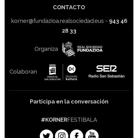
CONTACTO
korner@fundazioa.realsociedad.eus
-
943 46
28 33
Organiza
Colaboran
Participa en la conversación
#KORNER
FESTIBALA