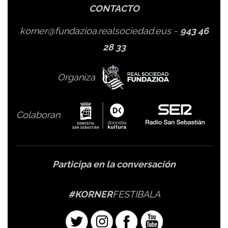
CONTACTO
korner@fundazioa.realsociedad.eus
-
943 46
28 33
Organiza
Colaboran
Participa en la conversación
#KORNER
FESTIBALA