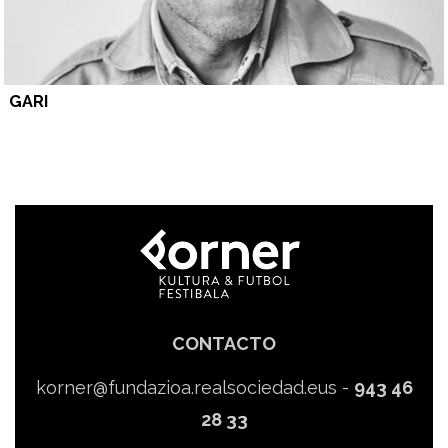
GARI
CONTACTO
korner@fundazioa.realsociedad.eus
-
943 46
28 33