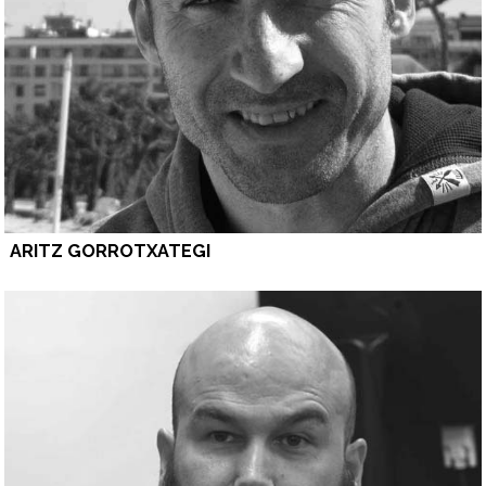
ARITZ GORROTXATEGI