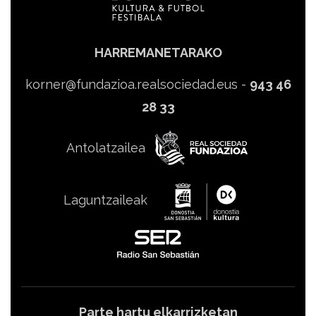
HARREMANETARAKO
korner@fundazioa.realsociedad.eus
-
943 46
28 33
Antolatzailea
Laguntzaileak
Parte hartu elkarrizketan