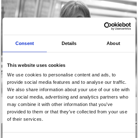
Consent
Details
About
This website uses cookies
We use cookies to personalise content and ads, to
provide social media features and to analyse our traffic.
We also share information about your use of our site with
our social media, advertising and analytics partners who
KARMELE JAIO
may combine it with other information that you’ve
provided to them or that they’ve collected from your use
of their services.