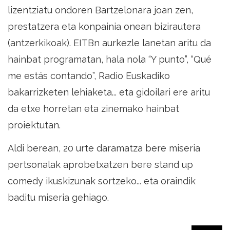
lizentziatu ondoren Bartzelonara joan zen,
prestatzera eta konpainia onean bizirautera
(antzerkikoak). EITBn aurkezle lanetan aritu da
hainbat programatan, hala nola “Y punto”, “Qué
me estás contando”, Radio Euskadiko
bakarrizketen lehiaketa... eta gidoilari ere aritu
da etxe horretan eta zinemako hainbat
proiektutan.
Aldi berean, 20 urte daramatza bere miseria
pertsonalak aprobetxatzen bere stand up
comedy ikuskizunak sortzeko... eta oraindik
baditu miseria gehiago.