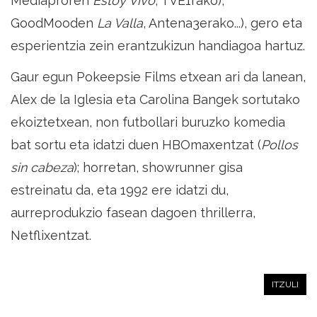
Mediaproren
Estoy Vivo
, TVE1rako),
GoodMooden
La Valla
, Antena3erako...), gero eta
esperientzia zein erantzukizun handiagoa hartuz.
Gaur egun Pokeepsie Films etxean ari da lanean,
Alex de la Iglesia eta Carolina Bangek sortutako
ekoiztetxean, non futbollari buruzko komedia
bat sortu eta idatzi duen HBOmaxentzat (
Pollos
sin cabeza
); horretan, showrunner gisa
estreinatu da, eta 1992 ere idatzi du,
aurreprodukzio fasean dagoen thrillerra,
Netflixentzat.
ITZULI