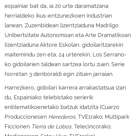
espainiar bat da, ia 20 urte daramatzana
herrialdeko ikus-entzunezkoen industrian
lanean. Zuzenbidean lizentziaduna Madrilgo
Unibertsitate Autonomoan eta Arte Dramatikoan
lizentziaduna Aktore Eskolan, gidoilaritzarekin
maitemindu zen eta, 24 urterekin, Los Serrano-
ko gidoilarien taldean sartzea lortu zuen. Serie
horretan 3 denboraldi egin zituen jarraian.
Harrezkero, gidoilari karrera arrakastatsua izan
du, Espainiako telebistako serierik
enblematikoenetako batzuk idatzita (Cuarzo
Produccionesen
Herederos
, TVE1rako; Multipark
Ficcionen
Tierra de Lobos
, Telecincorako;