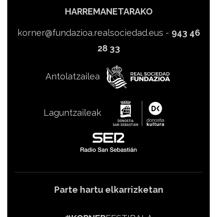
HARREMANETARAKO
korner@fundazioa.realsociedad.eus
-
943 46
28 33
Antolatzailea
Laguntzaileak
Parte hartu elkarrizketan