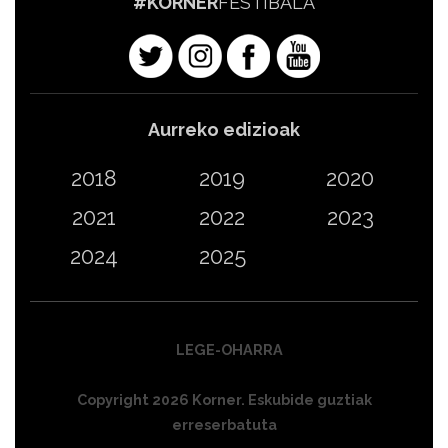
#KORNER
FESTIBALA
Aurreko edizioak
2018
2019
2020
2021
2022
2023
2024
2025
LEGE-OHARRA
Copyright 2026 Korner. Eskubide guztiak
erreserbatuta