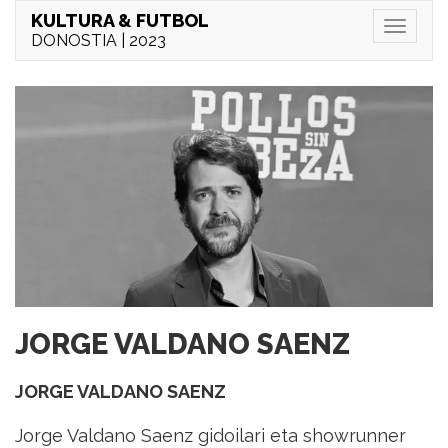
KULTURA & FUTBOL
Menu
DONOSTIA | 2023
JORGE VALDANO SAENZ
JORGE VALDANO SAENZ
Jorge Valdano Saenz gidoilari eta showrunner