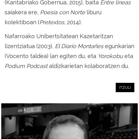
(Kantabriako Gobernua, 2015), baita
Entre lineas
saiakera ere,
Poesia con Norte
liburu
kolektiboan (
Pretextos
, 2014).
Nafarroako Unibertsitatean Kazetaritzan
lizentziatua (2003),
El Diario Montañes
egunkarian
(Vocento taldea) lan egiten du, eta
Yorokobu
eta
Podium Podcast
aldizkarietan kolaboratzen du.
ITZULI