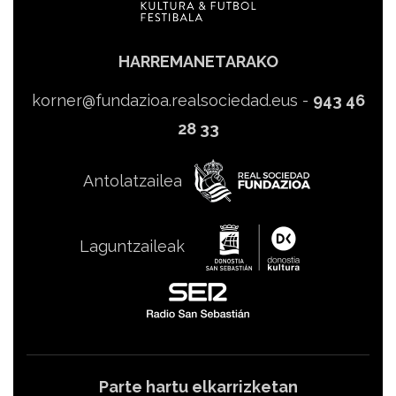
HARREMANETARAKO
korner@fundazioa.realsociedad.eus
-
943 46
28 33
Antolatzailea
Laguntzaileak
Parte hartu elkarrizketan