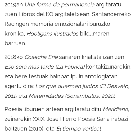
2019an
Una forma de permanencia
argitaratu
zuen Libros del KO argitaletxean, Santanderreko
Racingen memoria emozionalari buruzko
kronika,
Hooligans Ilustrados
bildumaren
barruan.
2018ko
Cosecha Eñe
sariaren finalista izan zen
Eso será más tarde (La Fabrica)
kontakizunarekin,
eta bere testuak hainbat ipuin antologiatan
agertu dira:
Los que duermen juntos (El Desvelo,
2011)
eta
Maternidades (Sonambulos, 2021)
.
Poesia liburuen artean argitaratu ditu
Meridiano
,
zeinarekin XXIX. Jose Hierro Poesia Saria irabazi
baitzuen (2010), eta
El tiempo vertical