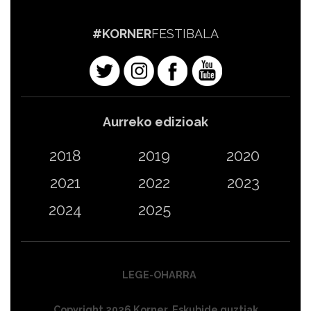
#KORNER
FESTIBALA
Aurreko edizioak
2018
2019
2020
2021
2022
2023
2024
2025
LEGE-OHARRA
Copyright 2026 Korner. Eskubide guztiak