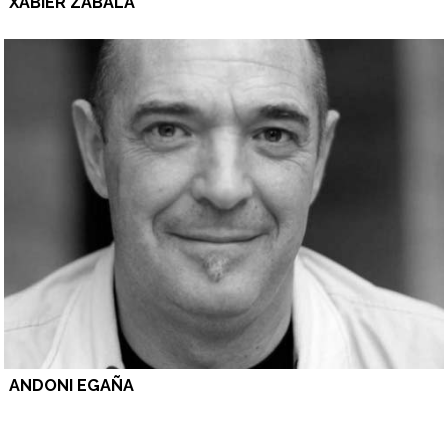
XABIER ZABALA
ANDONI EGAÑA