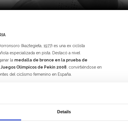
RIA
orronsoro (Ikaztegieta, 1977) es una ex ciclista
ñola especializada en pista. Destacó a nivel
 ganar la
medalla de bronce en la prueba de
 Juegos Olímpicos de Pekín 2008
, convirtiéndose en
entes del ciclismo femenino en España.
 carrera, también obtuvo múltiples medallas en
ropeos y mundiales. Además de competir en pista,
ó en pruebas de ruta. Se retiró oficialmente del ciclismo
Details
ismo, Magisterio en Educación Primaria y Graduada en
ología de los Alimentos, Leire es co-owner de las