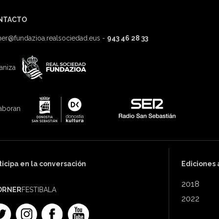
NTACTO
ner@fundazioa.realsociedad.eus
-
943 46 28 33
aniza
aboran
ticipa en la conversación
Ediciones 
2018
ORNER
FESTIBALA
2022