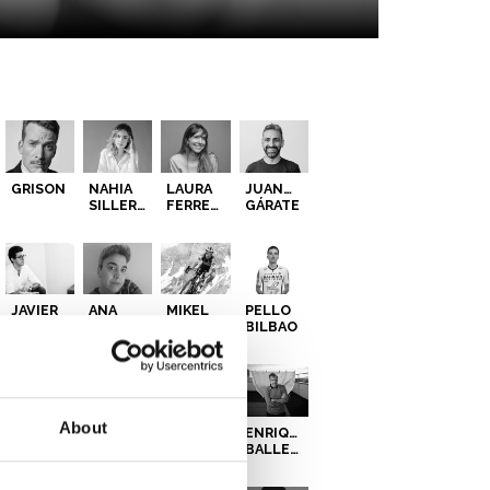
GRISON
NAHIA
LAURA
JUANMA
SILLERO
FERRERO
GÁRATE
JAVIER
ANA
MIKEL
PELLO
AZNAR
MALAGÓN
LANDA
BILBAO
About
MIGUEL
LEIRE
JUDAS
ENRIQUE
QUINTANA
OLABERRIA
ARRIETA
BALLESTER