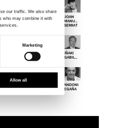
se our traffic. We also share
ANDREA
ANDER
MARTA
JOAN
ers who may combine it with
PELÁEZ
IZAGIRRE
FERNÁNDEZ
MANUEL
 services.
SERRAT
Marketing
NACHO
SARA
PEDRO
IÑAKI
GONZÁLEZ
GIMÉNEZ
TORRIJOS
GABILONDO
Allow all
GORKA
IMANOL
XABIER
ANDONI
ARRIOLA
SÁNCHEZ
ZABALA
EGAÑA