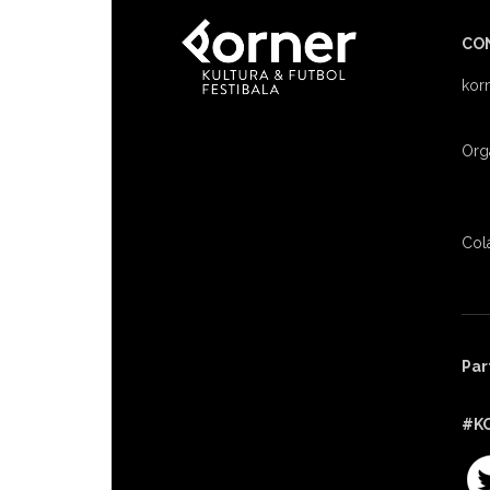
CO
kor
Org
Col
Par
#K