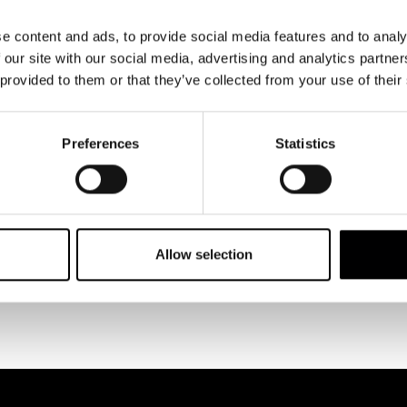
ción deportiva
FullGas
y
Proe Nutrition
.
e content and ads, to provide social media features and to analy
nal destaca su papel de mamá de Javier, Dina y Kai.
 our site with our social media, advertising and analytics partn
 provided to them or that they’ve collected from your use of their
VOLVER
Preferences
Statistics
Allow selection