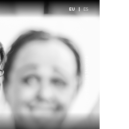
EU
|
ES
#KORNER
FESTIBALA