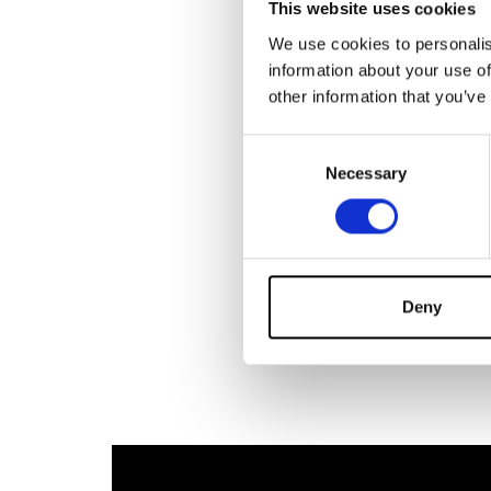
This website uses cookies
marcas de Nutri
We use cookies to personalis
En su vida perso
information about your use of
other information that you’ve
Consent
Necessary
Selection
Deny