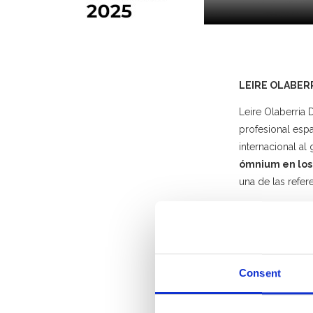
LEIRE OLABER
Leire Olaberria D
profesional espa
internacional al
ómnium en los
una de las refer
A lo largo de su
campeonatos eu
también particip
en 2018.
Consent
Graduada en Tur
Ciencias y Tecn