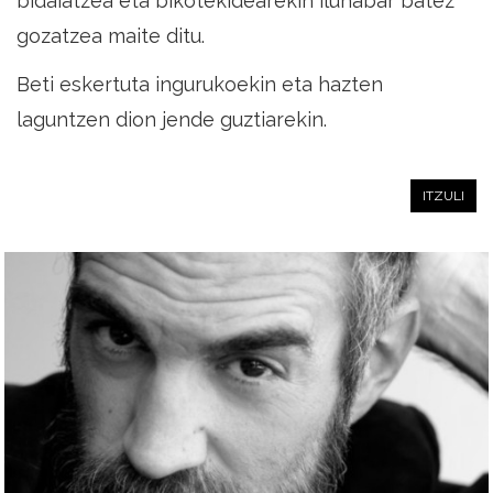
bidaiatzea eta bikotekidearekin ilunabar batez
gozatzea maite ditu.
Beti eskertuta ingurukoekin eta hazten
laguntzen dion jende guztiarekin.
ITZULI