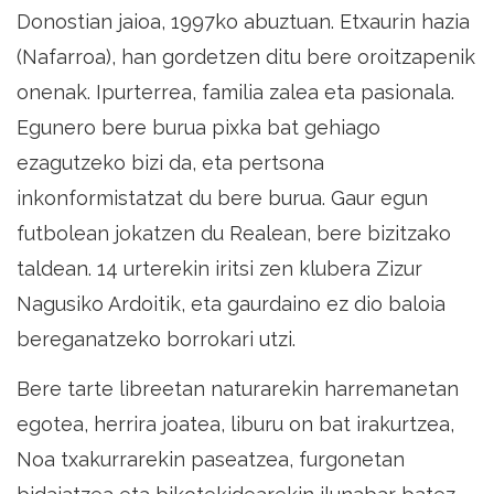
Donostian jaioa, 1997ko abuztuan. Etxaurin hazia
(Nafarroa), han gordetzen ditu bere oroitzapenik
onenak. Ipurterrea, familia zalea eta pasionala.
Egunero bere burua pixka bat gehiago
ezagutzeko bizi da, eta pertsona
inkonformistatzat du bere burua. Gaur egun
futbolean jokatzen du Realean, bere bizitzako
taldean. 14 urterekin iritsi zen klubera Zizur
Nagusiko Ardoitik, eta gaurdaino ez dio baloia
bereganatzeko borrokari utzi.
Bere tarte libreetan naturarekin harremanetan
egotea, herrira joatea, liburu on bat irakurtzea,
Noa txakurrarekin paseatzea, furgonetan