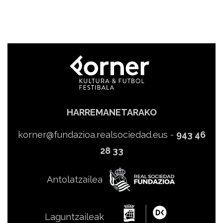
HARREMANETARAKO
korner@fundazioa.realsociedad.eus
-
943 46
28 33
Antolatzailea
Laguntzaileak