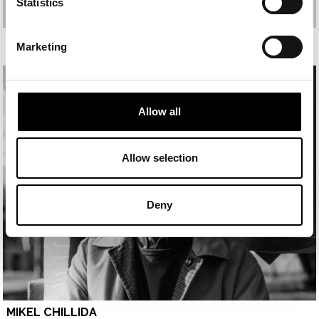
Statistics
UXUE OTXOA
Marketing
Allow all
Allow selection
Deny
MIKEL CHILLIDA