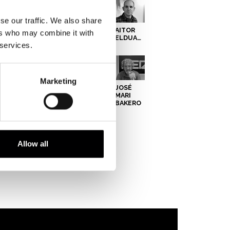
se our traffic. We also share
SARA
MANU
JOKIN
AITOR
ers who may combine it with
ALONSO
MERILLAS
LIZEAGA
ELDUAIEN
 services.
Marketing
DAVID
JON
CARLOS
JOSÉ
GÓMEZ
SALVADOR
MARTÍN
MARI
BAKERO
Allow all
ANDER
CARLOS
JOXEAN
IZAGIRRE
BOYERO
FERNANDEZ