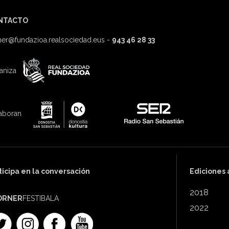
NTACTO
ner@fundazioa.realsociedad.eus
-
943 46 28 33
aniza
aboran
ticipa en la conversación
Ediciones 
2018
ORNER
FESTIBALA
2022