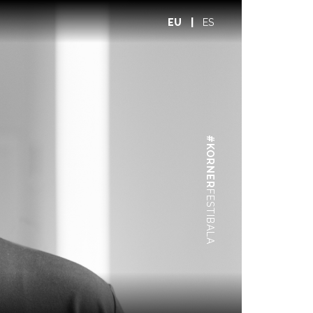
EU
|
ES
#KORNER
FESTIBALA