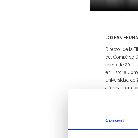
JOXEAN FERN
Director de la 
del Comité de D
enero de 2011. P
en Historia Cont
Universidad de 
a formar parte 
cinéma espagno
Fenêtre basque
Codirigió junto
Consent
París
(2008). Coo
Buñuel
(ambos j
Vasco
(junto a 