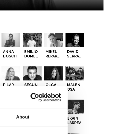
ANNA
EMILIO
MIKEL
DAVID
BOSCH
DOMENECH
REPARAZ
SERRANO
PILAR
SECUN
OLGA
MALEN
CASTRO
DE LA
GRANDE
OSA
ROSA
About
MAITE
EKAIN
MAIORA
LARREA