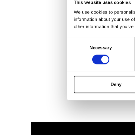
This website uses cookies
digital
(junto a 
We use cookies to personalis
obrera en el ci
information about your use of
vasco: tres gen
other information that you’ve
Cine Vasco-Ba
la Cátedra Berna
Consent
los años 2012 y 
Necessary
Selection
Gestión Cultural
Ha colaborado 
forma parte de 
Deny