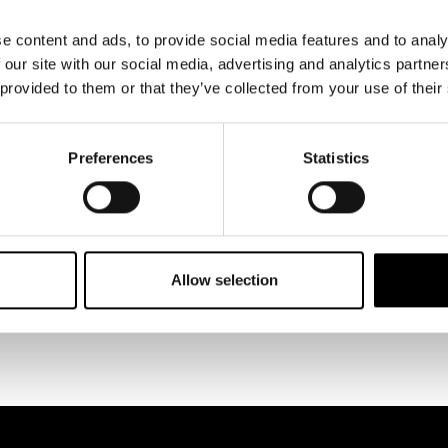
Alfonso del Amo),
De Lumière a Kaurismäki,La clase
e content and ads, to provide social media features and to analy
ne
(junto a Carlos F. Heredero). Es además editor de
Cine
 our site with our social media, advertising and analytics partn
eraciones de cineastas
y autor del libro
Euskal Zinema-
 provided to them or that they’ve collected from your use of their
sque Cinema
(2012, 2025). Ha sido profesor invitado en
rdo Atxaga de la City University of New York (CUNY) en
2017. Es profesor del Área de Cine del Master de
Preferences
Statistics
 de la Universidad Carlos III desde 2023.
en la puesta en marcha de
Elías Querejeta Zine Eskola
y
su Dirección Académica.
Allow selection
VOLVER