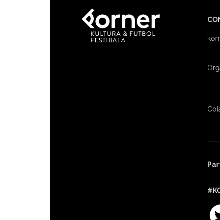
CO
kor
Org
Col
Par
#K