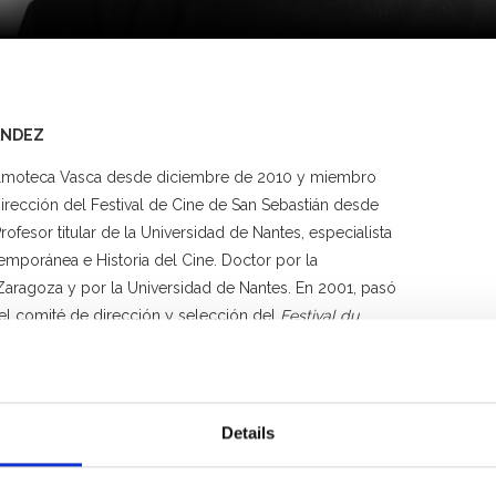
ÁNDEZ
Filmoteca Vasca desde diciembre de 2010 y miembro
irección del Festival de Cine de San Sebastián desde
rofesor titular de la Universidad de Nantes, especialista
emporánea e Historia del Cine. Doctor por la
Zaragoza y por la Universidad de Nantes. En 2001, pasó
del comité de dirección y selección del
Festival du
l de Nantes
, año en el que fue creada la sección
en colaboración con el Gobierno Vasco.
 a Marta Horno el documental
A las puertas de
Details
rdinador de los siguientes libros:
Federico Fellini
y
Luis
unto a Jesús Angulo),
Cine y Guerra Civil en el País
Santiago de Pablo),
Conservación audiovisual en la era