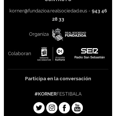
korner@fundazioa.realsociedad.eus
-
943 46
28 33
Organiza
Colaboran
Participa en la conversación
#KORNER
FESTIBALA