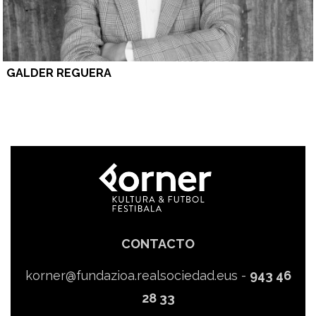
GALDER REGUERA
CONTACTO
korner@fundazioa.realsociedad.eus
-
943 46
28 33