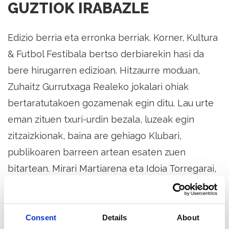
GUZTIOK IRABAZLE
Edizio berria eta erronka berriak. Korner, Kultura
& Futbol Festibala bertso derbiarekin hasi da
bere hirugarren edizioan. Hitzaurre moduan,
Zuhaitz Gurrutxaga Realeko jokalari ohiak
bertaratutakoen gozamenak egin ditu. Lau urte
eman zituen txuri-urdin bezala, luzeak egin
zitzaizkionak, baina are gehiago Klubari,
publikoaren barreen artean esaten zuen
bitartean. Mirari Martiarena eta Idoia Torregarai,
oso modu berezi eta atseginean, futbola eta
bertsolaritza batzen dituen horretan sakondu
dute.
Consent
Details
About