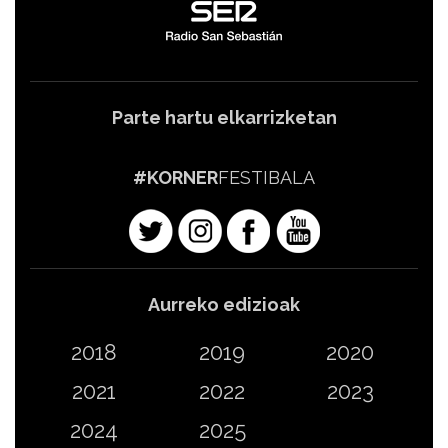
Parte hartu elkarrizketan
#KORNER
FESTIBALA
Aurreko edizioak
2018
2019
2020
2021
2022
2023
2024
2025