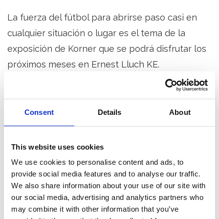
La fuerza del fútbol para abrirse paso casi en
cualquier situación o lugar es el tema de la
exposición de Korner que se podrá disfrutar los
próximos meses en Ernest Lluch KE.
Esa es también la idea que explora esta charla.
Pedro Torrijos, un arquitecto reconvertido en
Consent
Details
About
contador de historias que fascinan a miles de
personas, nos descubrirá construcciones
This website uses cookies
improbables de todo el mundo que surgen de
We use cookies to personalise content and ads, to
esa pasión imparable por el fútbol. Y del mundo
provide social media features and to analyse our traffic.
al barrio: lo acompañará un grupo de amigos que
We also share information about your use of our site with
ha creado en Intxaurrondo un campeonato
our social media, advertising and analytics partners who
may combine it with other information that you’ve
llamado 'Kingtxaleague', un proyecto que sirve