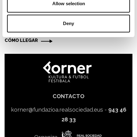
Allow selection
ERNEST LLUCH K. E.
Deny
Paseo de Anoeta, 7 | 20014 Donostia
CÓMO LLEGAR
CONTACTO
korner@fundazioa.realsociedad.eus
-
943 46
28 33