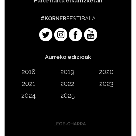
Parte hartu elkarrizketan
#KORNER
FESTIBALA
Aurreko edizioak
2018
2019
2020
2021
2022
2023
2024
2025
LEGE-OHARRA