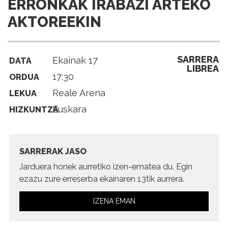
ERRONKAK IRABAZI ARTEKO
AKTOREEKIN
SARRERA
Ekainak 17
DATA
LIBREA
17:30
ORDUA
Reale Arena
LEKUA
Euskara
HIZKUNTZA
SARRERAK JASO
Jarduera honek aurretiko izen-ematea du. Egin
ezazu zure erreserba ekainaren 13tik aurrera.
IZENA EMAN