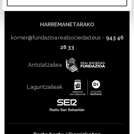
HARREMANETARAKO
korner@fundazioa.realsociedad.eus
-
943 46
28 33
Antolatzailea
Laguntzaileak