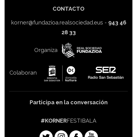
CONTACTO
korner@fundazioa.realsociedad.eus
-
943 46
28 33
Organiza
Colaboran
Participa en la conversación
#KORNER
FESTIBALA