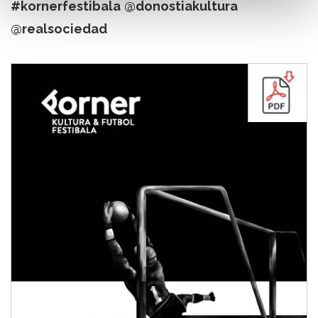
#kornerfestibala
@donostiakultura
@realsociedad