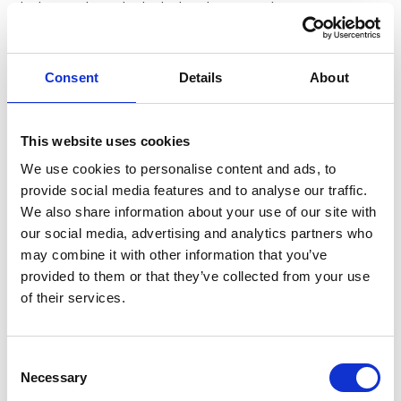
de la Real Sociedad, desde sus orígenes a
comienzos del siglo XX hasta la actualidad, sin
olvidar incluso proyectos que finalmente no
Consent
Details
About
vieron la luz.
Esta tercera edición de Korner volverá a ofrecer
This website uses cookies
también
debates, cine y literatura
. Se hablará
We use cookies to personalise content and ads, to
de cómo
el talento
llega a la excelencia, de las
provide social media features and to analyse our traffic.
We also share information about your use of our site with
relaciones entre
fútbol y poesía
y se visitará
our social media, advertising and analytics partners who
Chillida Leku
y para recordar la influencia del
may combine it with other information that you’ve
fútbol en la obra del
genial artista
donostiarra,
provided to them or that they’ve collected from your use
of their services.
que
fue también portero de la Real Sociedad
.
Precisamente la figura del portero, quizá la más
Consent
poética y literaria del fútbol, centrará varias de
Necessary
Selection