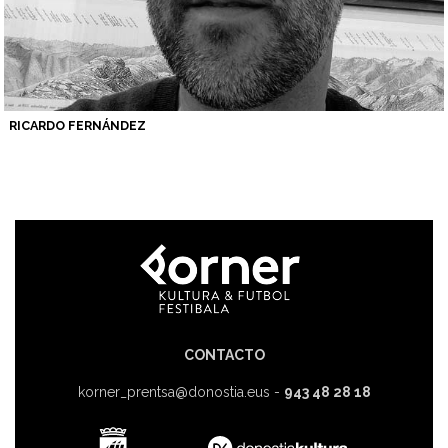
RICARDO FERNÁNDEZ
CONTACTO
korner_prentsa@donostia.eus
-
943 48 28 18